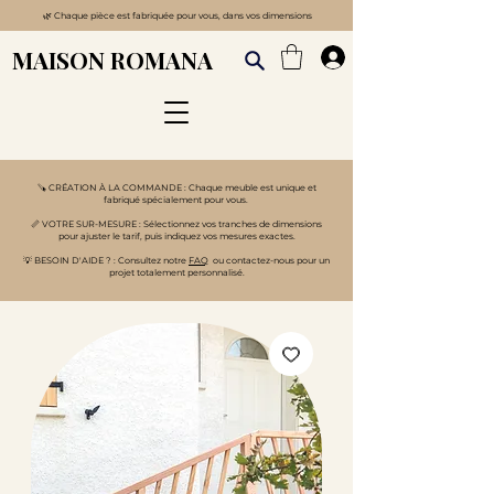
🌿
Chaque pièce est fabriquée pour vous, dans vos dimensions
MAISON ROMANA
🪚 CRÉATION À LA COMMANDE : Chaque meuble est unique et
fabriqué spécialement pour vous.
📏 VOTRE SUR-MESURE : Sélectionnez vos tranches de dimensions
pour ajuster le tarif, puis indiquez vos mesures exactes.
💡 BESOIN D'AIDE ? : Consultez notre
FAQ
ou contactez-nous pour un
projet totalement personnalisé.