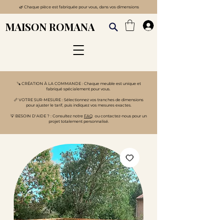
🌿
Chaque pièce est fabriquée pour vous, dans vos dimensions
MAISON ROMANA
🪚 CRÉATION À LA COMMANDE : Chaque meuble est unique et
fabriqué spécialement pour vous.
📏 VOTRE SUR-MESURE : Sélectionnez vos tranches de dimensions
pour ajuster le tarif, puis indiquez vos mesures exactes.
💡 BESOIN D'AIDE ? : Consultez notre
FAQ
ou contactez-nous pour un
projet totalement personnalisé.