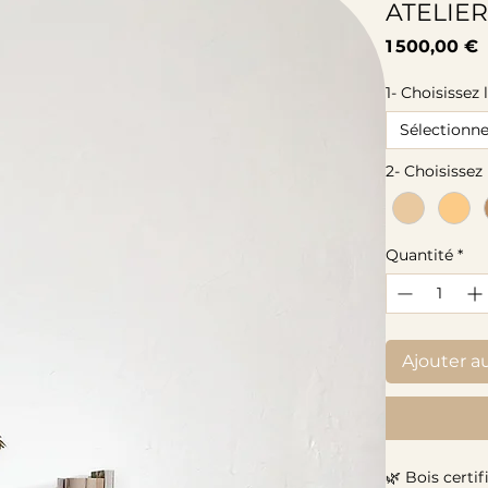
ATELIER
P
1 500,00 €
1- Choisissez
Sélectionn
2- Choisissez 
Quantité
*
Ajouter a
🌿 Bois certi