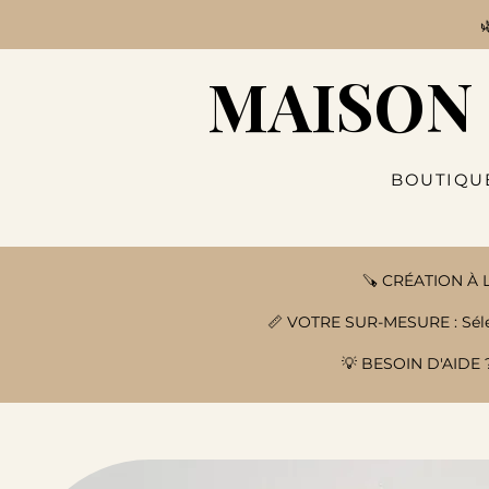

MAISON
BOUTIQU
🪚 CRÉATION À L
📏 VOTRE SUR-MESURE : Sélect
💡 BESOIN D'AIDE ?