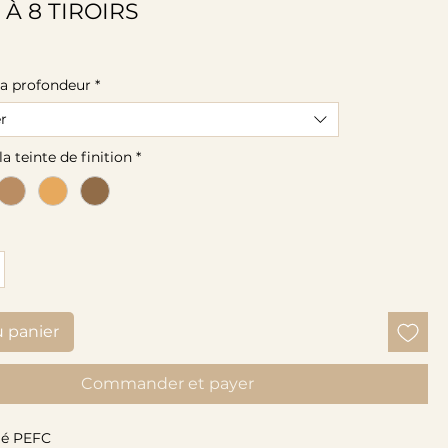
 À 8 TIROIRS
rix
 la profondeur
*
er
la teinte de finition
*
u panier
Commander et payer
fié PEFC