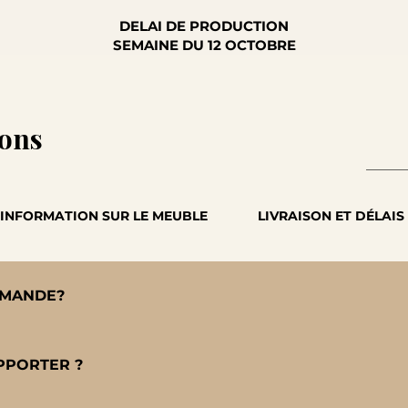
DELAI DE PRODUCTION
SEMAINE DU 12 OCTOBRE
ions
INFORMATION SUR LE MEUBLE
LIVRAISON ET DÉLAIS
MMANDE?
 rapide directement sur notre boutique en ligne. Pour chaque a
, essences). Le tarif s'ajuste automatiquement en fonction de vo
PPORTER ?