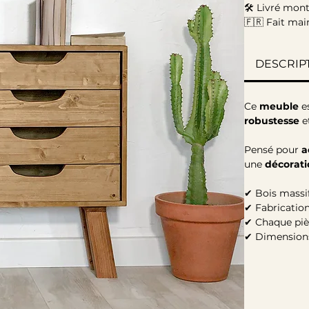
🛠 Livré mon
🇫🇷 Fait mai
COMMODE B
DESCRIP
Un meuble de
Chaque pièce 
massif, pour 
Ce
meuble
es
robustesse
e
Pensé pour
a
une
décorat
✔ Bois massif
✔ Fabrication
✔ Chaque piè
✔ Dimension