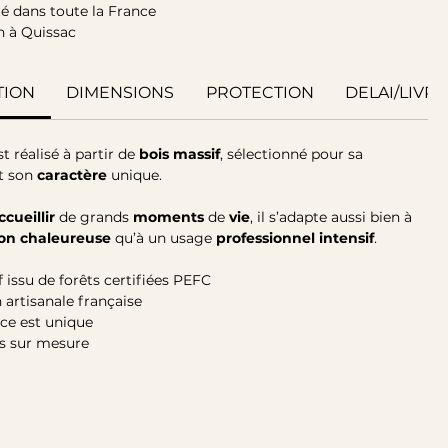
té dans toute la France
n à Quissac
OIS MASSIF
TION
DIMENSIONS
PROTECTION
DELAI/LIVR
sign, conçue pour durer toute une vie.
est fabriquée à la main dans notre atelier à partir de bois
un rendu brut, rustique et authentique.
t réalisé à partir de
bois
massif
, sélectionné pour sa
t son
caractère
unique.
ccueillir
de grands
moments
de
vie
, il s’adapte aussi bien à
ion
chaleureuse
qu’à un usage
professionnel
intensif
.
 issu de forêts certifiées PEFC
 artisanale française
ce est unique
s sur mesure