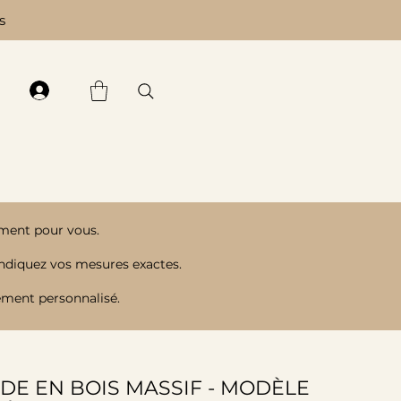
s
ment pour vous.
indiquez vos mesures exactes.
ement personnalisé.
E EN BOIS MASSIF - MODÈLE